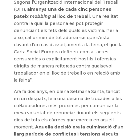
Segons l’Organització Internacional del Treball
(OIT),
almenys una de cada cinc persones
pateix
mobbing
al lloc de treball.
Una realitat
contra la qual la persona es pot protegir
denunciant els fets dels quals és víctima. Per a
això, cal primer de tot adonar-se que s’està
davant d’un cas d’assetjament a la feina, el que la
Carta Social Europea defineix com a “actes
censurables o explícitament hostils i ofensius
dirigits de manera reiterada contra qualsevol
treballador en el lloc de treball o en relació amb
la feina”.
Ara fa dos anys, en plena Setmana Santa, tancat
en un despatx, feia una desena de trucades a les
col·laboradores més pròximes per comunicar la
meva voluntat de renunciar durant els següents
dies de tots els càrrecs que exercia en aquell
moment.
Aquella decisió era la culminació d’un
llarg període de conflictes i tensions viscuts