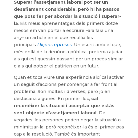
Superar l’assetjament laboral pot ser un
desafiament considerable, però hi ha passos
que pots fer per abordar la situació i superar-
la
. Els meus aprenentatges dels primers dotze
mesos em van portar a escriure –ara farà una
any– un article en el que recollia les
principals
Lliçons apreses
.
Un escrit amb el que,
més enllà de la denúncia pública, pretenia ajudar
als qui estiguessin passant per un procés similar
o als qui potser el patirien en un futur.
Quan et toca viure una experiència així cal activar
un seguit d’accions per començar a fer front al
problema. Són moltes i diverses, però jo en
destacaria algunes. En primer lloc,
cal
reconèixer la situació i acceptar que estàs
sent objecte d’assetjament laboral.
De
vegades, les persones poden negar la situació o
minimitzar-la, però reconèixer-la és el primer pas
cap a la resolució. També és important