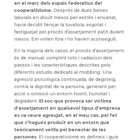
en el marc dels espais federatius del
cooperativisme.
Després de dues baixes
laborals en divuit mesos per estrès i ansietat,
havia decidit llençar la tovallola, esgotat i
fastiguejat pel procés d’assetjament patit durant
mesos. Em volien fora i ho havien aconseguit.
En la majoria dels casos, el procés d’assetjament
és de manual, complint tots i cadascun dels
passos i les característiques descrites pels
diferents estudis dedicats al
mobbing
. Una
agressió psicològica continuada, de degoteig,
contra la dignitat de la persona, generant per
acció o omissió un entorn hostil, humiliat i
degradant.
El xoc que provoca ser víctima
d’assetjament en qualsevol tipus d’empresa
es va veure agreujat, en el meu cas, pel fet
que s’hagués produït en un entorn que
teòricament vetlla pel benestar de les
persones
. El cooperativisme es defineix i guia