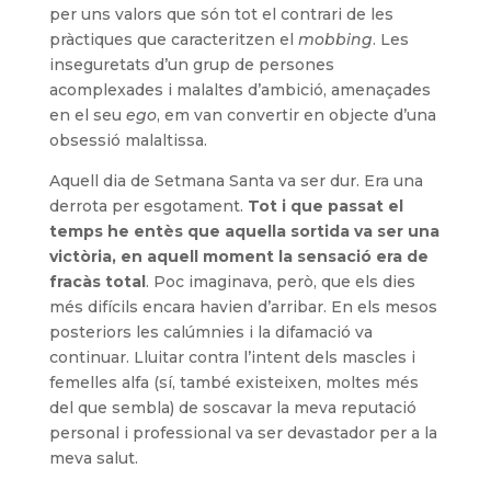
per uns valors que són tot el contrari de les
pràctiques que caracteritzen el
mobbing
. Les
inseguretats d’un grup de persones
acomplexades i malaltes d’ambició, amenaçades
en el seu
ego
, em van convertir en objecte d’una
obsessió malaltissa.
Aquell dia de Setmana Santa va ser dur. Era una
derrota per esgotament.
Tot i que passat el
temps he entès que aquella sortida va ser una
victòria, en aquell moment la sensació era de
fracàs total
. Poc imaginava, però, que els dies
més difícils encara havien d’arribar. En els mesos
posteriors les calúmnies i la difamació va
continuar. Lluitar contra l’intent dels mascles i
femelles alfa (sí, també existeixen, moltes més
del que sembla) de soscavar la meva reputació
personal i professional va ser devastador per a la
meva salut.