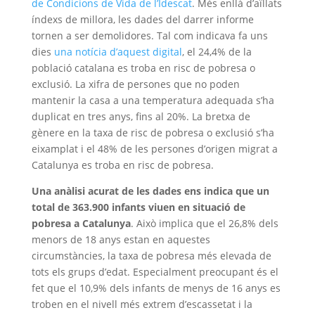
de Condicions de Vida de l’Idescat
. Més enllà d’aïllats
índexs de millora, les dades del darrer informe
tornen a ser demolidores. Tal com indicava fa uns
dies
una notícia d’aquest digital
, el 24,4% de la
població catalana es troba en risc de pobresa o
exclusió. La xifra de persones que no poden
mantenir la casa a una temperatura adequada s’ha
duplicat en tres anys, fins al 20%. La bretxa de
gènere en la taxa de risc de pobresa o exclusió s’ha
eixamplat i el 48% de les persones d’origen migrat a
Catalunya es troba en risc de pobresa.
Una anàlisi acurat de les dades ens indica que un
total de 363.900 infants viuen en situació de
pobresa a Catalunya
. Això implica que el 26,8% dels
menors de 18 anys estan en aquestes
circumstàncies, la taxa de pobresa més elevada de
tots els grups d’edat. Especialment preocupant és el
fet que el 10,9% dels infants de menys de 16 anys es
troben en el nivell més extrem d’escassetat i la