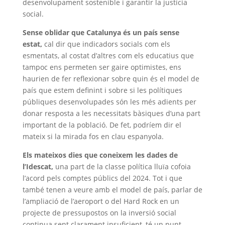
desenvolupament sostenible i garantir la justícia
social.
Sense oblidar que Catalunya és un país sense
estat,
cal dir que indicadors socials com els
esmentats, al costat d’altres com els educatius que
tampoc ens permeten ser gaire optimistes, ens
haurien de fer reflexionar sobre quin és el model de
país que estem definint i sobre si les polítiques
públiques desenvolupades són les més adients per
donar resposta a les necessitats bàsiques d’una part
important de la població. De fet, podríem dir el
mateix si la mirada fos en clau espanyola.
Els mateixos dies que coneixem les dades de
l’Idescat,
una part de la classe política lluïa cofoia
l’acord pels comptes públics del 2024. Tot i que
també tenen a veure amb el model de país, parlar de
l’ampliació de l’aeroport o del Hard Rock en un
projecte de pressupostos on la inversió social
continua sent clarament insuficient, té un punt