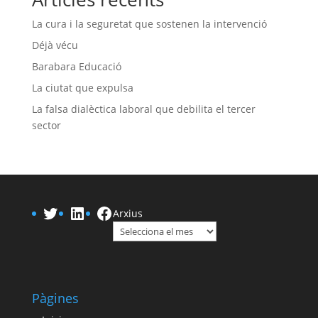
La cura i la seguretat que sostenen la intervenció
Déjà vécu
Barabara Educació
La ciutat que expulsa
La falsa dialèctica laboral que debilita el tercer
sector
Twitter
LinkedIn
Facebook
Arxius
Pàgines