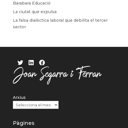
Barabara Educació
La ciutat que expulsa
La falsa dialèctica laboral que debilita el tercer
sector
Twitter
LinkedIn
Facebook
Arxius
Pàgines