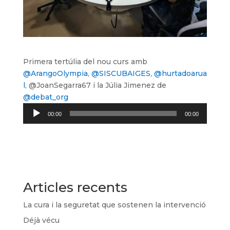
Primera tertúlia del nou curs amb
@ArangoOlympia
,
@SISCUBAIGES
,
@hurtadoarua
l
,
@JoanSegarra67
i la Júlia Jimenez de
@debat_org
Reproductor
00:00
00:00
d'àudio
Articles recents
La cura i la seguretat que sostenen la intervenció
Déjà vécu