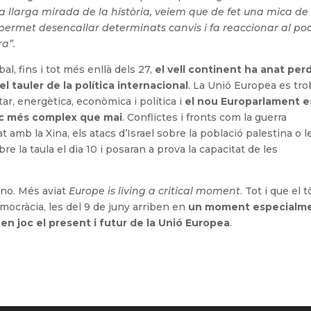
la llarga mirada de la història, veiem que de fet una mica de
, permet desencallar determinats canvis i fa reaccionar al po
ra”.
l, fins i tot més enllà dels 27,
el vell continent ha anat per
el tauler de la política internacional
. La Unió Europea es tro
tar, energètica, econòmica i política i
el nou Europarlament e
ic més complex que mai
. Conflictes i fronts com la guerra
at amb la Xina, els atacs d’Israel sobre la població palestina o l
e la taula el dia 10 i posaran a prova la capacitat de les
no. Més aviat
Europe is living a critical moment
. Tot i que el 
emocràcia, les del 9 de juny arriben en
un moment especialm
 en joc el present i futur de la Unió Europea
.