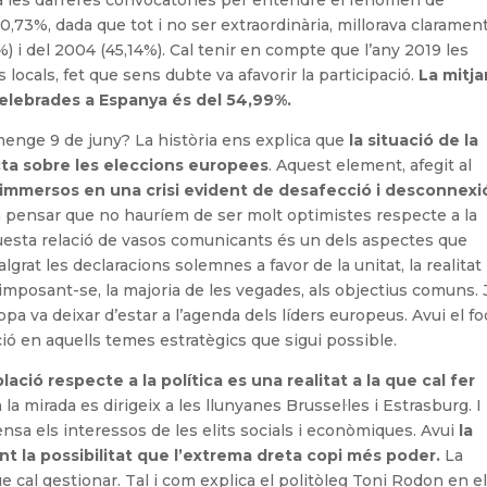
0,73%, dada que tot i no ser extraordinària, millorava clarament
%) i del 2004 (45,14%). Cal tenir en compte que l’any 2019 les
 locals, fet que sens dubte va afavorir la participació.
La mitj
celebrades a Espanya és del 54,99%.
menge 9 de juny? La història ens explica que
la situació de la
ecta sobre les eleccions europees
. Aquest element, afegit al
m immersos en una crisi evident de desafecció i desconnexi
fa pensar que no hauríem de ser molt optimistes respecte a la
 aquesta relació de vasos comunicants és un dels aspectes que
rat les declaracions solemnes a favor de la unitat, la realitat 
imposant-se, la majoria de les vegades, als objectius comuns. J
pa va deixar d’estar a l’agenda dels líders europeus. Avui el f
cció en aquells temes estratègics que sigui possible.
blació respecte a la política es una realitat a la que cal fer
la mirada es dirigeix a les llunyanes Brussel·les i Estrasburg. I
sa els interessos de les elits socials i econòmiques. Avui
la
t la possibilitat que l’extrema dreta copi més poder.
La
 cal gestionar. Tal i com explica el politòleg Toni Rodon en e