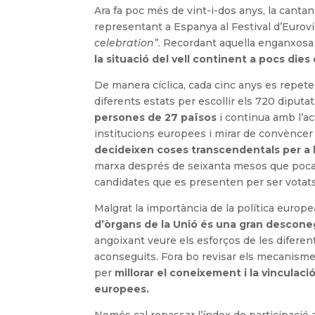
Ara fa poc més de vint-i-dos anys, la cantan
representant a Espanya al Festival d’Eurovi
celebration”
. Recordant aquella enganxosa 
la situació del vell continent a pocs die
De manera cíclica, cada cinc anys es repete
diferents estats per escollir els 720 diput
persones de 27 països
i continua amb l’ac
institucions europees i mirar de convèncer 
decideixen coses transcendentals per a l
marxa després de seixanta mesos que poca i
candidates que es presenten per ser votat
Malgrat la importància de la política euro
d’òrgans de la Unió és una gran descone
angoixant veure els esforços de les diferents
aconseguits. Fora bo revisar els mecanismes
per
millorar el coneixement i la vinculaci
europees.
Només cal repassar l’índex de participació