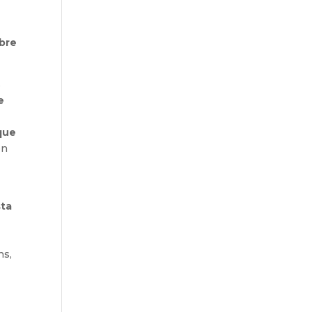
obre
s
e
que
en
sta
ns,