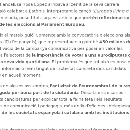
t andalusa Rosa López arribava al zenit de la seva carrera
sió celebrat a Estònia, interpretant la cançó
“
Europe’s living a
melodia, poso títol a aquest article que
pretén reflexionar s
s de les eleccions al Parlament Europeu.
ix el mateix guió. Comença amb la convocatòria d’eleccions al
ats (61 d’espanyols), que representaran a gairebé
450 milions d
tivació de la campanya comunicativa per posar en valor les
a l’electorat de
la importància de votar a uns eurodiputats 
a seva vida quotidiana
. El problema és que tot això es posa 
nformació hem tingut de l’activitat concreta dels candidats i
s en aquell moment.
pea en alguns assumptes,
l’activitat de l’eurocambra i de la re
guda per bona part de la ciutadania
. Resulta entre curiós i
 candidatures per explicar tota la feina feta i els resultats
 de comunicació i pedagogia, més enllà d’oficines i delegacio
ó de les societats espanyola i catalana amb les institucions
 a les darreres convocatòries per entendre el fenomen de