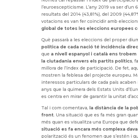
l’euroescepticisme. L’any 2019 va ser d’un 6
resultats del 2014 (43,81%), del 2009 (44,87
votacions es van fer coincidir amb eleccions
global de totes les eleccions europees 
Què passarà a les eleccions del proper diu
política de cada nació té incidència dir
que
a nivell espanyol i català ens trobe
la ciutadania envers els partits polítics
, 
millora de l’índex de participació. De fet,
mostren la feblesa del projecte europeu. Malg
interessos particulars de cada país acaben 
anys que la quimera dels Estats Units d’Euro
es centra en mirar de garantir la unitat d’a
Tal i com comentava,
la distància de la po
front
. Una situació que es fa més gran quan 
més quan es visualitza una Europa que defen
situació es fa encara més complexa davan
polarització és un fenomen que s’estén i que