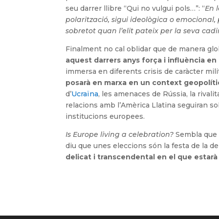
seu darrer llibre “Qui no vulgui pols…”: “
En 
polarització, sigui ideològica o emocional
sobretot quan l’elit pateix per la seva cadi
Finalment no cal oblidar que de manera globa
aquest darrers anys força i influència en 
immersa en diferents crisis de caràcter mili
posarà en marxa en un context geopolít
d’
Ucraïna
, les amenaces de Rússia, la rivalit
relacions amb l’Amèrica Llatina seguiran sobr
institucions europees.
Is Europe living a celebration?
Sembla que 
diu que unes eleccions són la festa de la d
delicat i transcendental en el que estarà