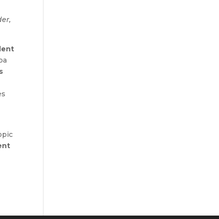
der,
dent
ba
s
es
tòpic
ent