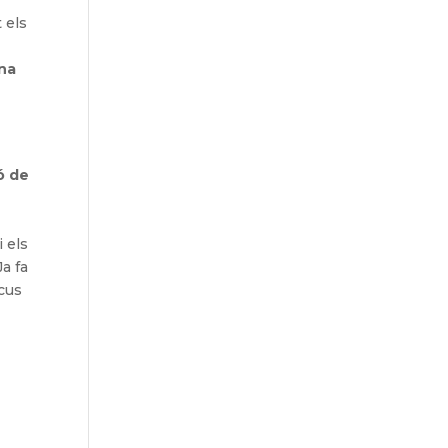
 els
ana
ó de
i els
a fa
ocus
l