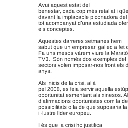
Avui aquest estat del
benestar, cada cop més retallat i qües
davant la implacable piconadora del 
tot acompanyat d’una estudiada ofen
els conceptes.
Aquestes darreres setmanes hem
sabut que un empresari gallec a fet d
Fa uns mesos vàrem viure la Marató
TV3. Són només dos exemples del m
sectors volen imposar-nos front els d
anys.
Als inicis de la crisi, allà
pel 2008, es feia servir aquella estú
oportunitat esmentant als xinesos. Al
d’afirmacions oportunistes com la d
possibilitats o la de que suposaria la
il·lustre líder europeu.
I és que la crisi ho justifica