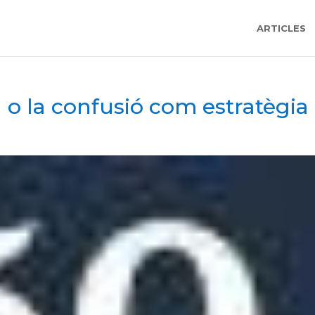
ARTICLES
al o la confusió com estratègia