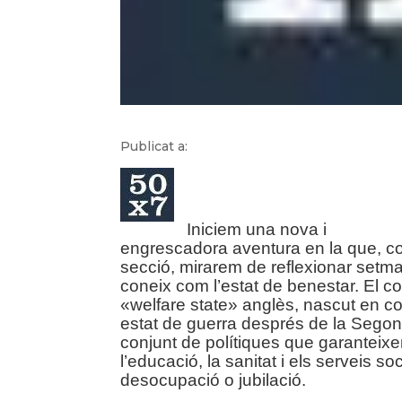
Publicat a:
Ini
ciem una nova i
engrescadora aventura en la que, 
secció, mirarem de reflexionar setm
coneix com l’estat de benestar. El co
«welfare state» anglès, nascut en co
estat de guerra després de la Segon
conjunt de polítiques que garanteixen
l’educació, la sanitat i els serveis so
desocupació o jubilació.