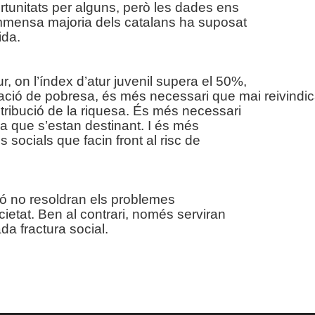
rtunitats per alguns, però les dades ens
 immensa majoria dels catalans ha suposat
ida.
r, on l’índex d’atur juvenil supera el 50%,
uació de pobresa, és més necessari que mai reivindic
stribució de la riquesa. És més necessari
 a que s’estan destinant. I és més
 socials que facin front al risc de
ació no resoldran els problemes
cietat. Ben al contrari, només serviran
ada fractura social.