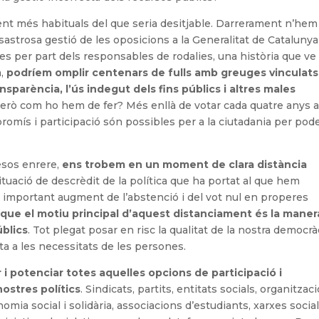
nt més habituals del que seria desitjable. Darrerament n’hem
sastrosa gestió de les oposicions a la Generalitat de Catalunya
ries per part dels responsables de rodalies, una història que ve
a,
podríem omplir centenars de fulls amb greuges vinculats 
nsparència, l’ús indegut dels fins públics i altres males
Però com ho hem de fer? Més enllà de votar cada quatre anys a
omís i participació són possibles per a la ciutadania per pod
mesos enrere,
ens trobem en un moment de clara distància
situació de descrèdit de la política que ha portat al que hem
 important augment de l’abstenció i del vot nul en properes
que el motiu principal d’aquest distanciament és la maner
úblics
. Tot plegat posar en risc la qualitat de la nostra democràc
ta a les necessitats de les persones.
 i potenciar totes aquelles opcions de participació i
ostres polítics
. Sindicats, partits, entitats socials, organitzac
ia social i solidària, associacions d’estudiants, xarxes social