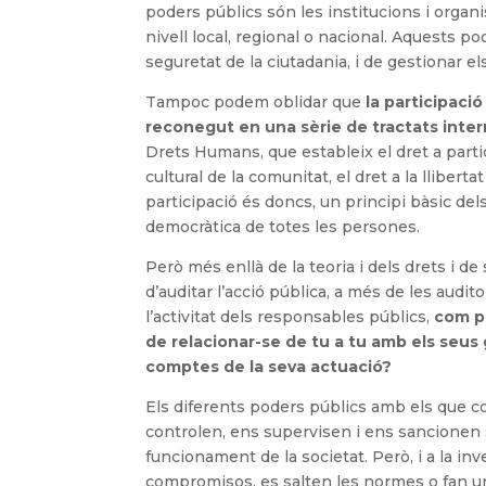
poders públics són les institucions i organ
nivell local, regional o nacional. Aquests po
seguretat de la ciutadania, i de gestionar el
Tampoc podem oblidar que
la participació
reconegut en una sèrie de tractats inter
Drets Humans, que estableix el dret a particip
cultural de la comunitat, el dret a la llibertat
participació és doncs, un principi bàsic de
democràtica de totes les persones.
Però més enllà de la teoria i dels drets i 
d’auditar l’acció pública, a més de les audit
l’activitat dels responsables públics,
com p
de relacionar-se de tu a tu amb els seus 
comptes de la seva actuació?
Els diferents poders públics amb els que c
controlen, ens supervisen i ens sancionen
funcionament de la societat. Però, i a la i
compromisos, es salten les normes o fan un