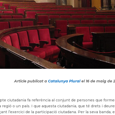
Article publicat a
Catalunya Plural
el 16 de maig de 
epte ciutadania fa referència al conjunt de persones que form
a regió o un país. I que aquesta ciutadania, que té drets i deure
nt l’exercici de la participació ciutadana. Per la seva banda, e