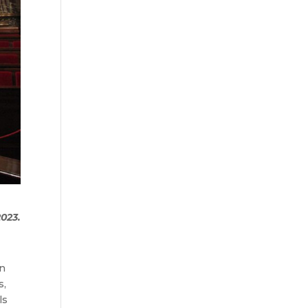
2023.
en
s,
ls