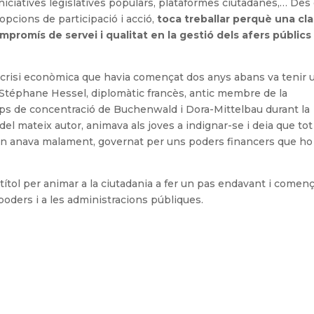
iniciatives legislatives populars, plataformes ciutadanes,… Des
 opcions de participació i acció,
toca treballar perquè una cl
promís de servei i qualitat en la gestió dels afers públics
 crisi econòmica que havia començat dos anys abans va tenir 
er Stéphane Hessel, diplomàtic francès, antic membre de la
mps de concentració de Buchenwald i Dora-Mittelbau durant la
el mateix autor, animava als joves a indignar-se i deia que tot
món anava malament, governat per uns poders financers que ho
u títol per animar a la ciutadania a fer un pas endavant i començ
poders i a les administracions públiques.