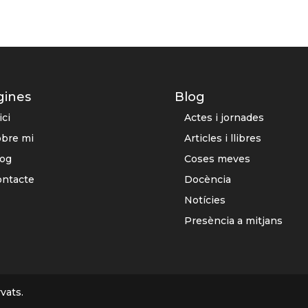
gines
Blog
ici
Actes i jornades
obre mi
Articles i llibres
log
Coses meves
ontacte
Docència
Notícies
Presència a mitjans
vats.