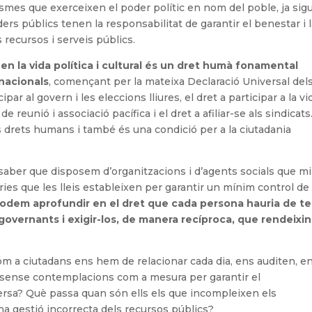
ismes que exerceixen el poder polític en nom del poble, ja sigu
ders públics tenen la responsabilitat de garantir el benestar i 
s recursos i serveis públics.
 en la vida política i cultural és un dret humà fonamental
nacionals
, començant per la mateixa Declaració Universal del
ar al govern i les eleccions lliures, el dret a participar a la vi
 de reunió i associació pacífica i el dret a afiliar-se als sindicats
ls drets humans i també és una condició per a la ciutadania
de saber que disposem d’organitzacions i d’agents socials que m
ories que les lleis estableixen per garantir un mínim control de
odem aprofundir en el dret que cada persona hauria de te
governants i exigir-los, de manera recíproca, que rendeixin
om a ciutadans ens hem de relacionar cada dia, ens auditen, e
 sense contemplacions com a mesura per garantir el
nversa? Què passa quan són ells els que incompleixen els
a gestió incorrecta dels recursos públics?