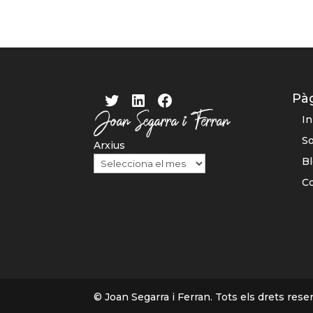
Twitter
LinkedIn
Facebook
Pà
In
S
Arxius
B
C
© Joan Segarra i Ferran. Tots els drets reser