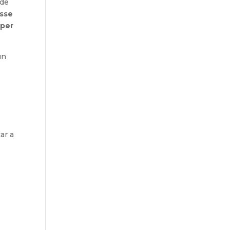
 de
asse
 per
un
ar a