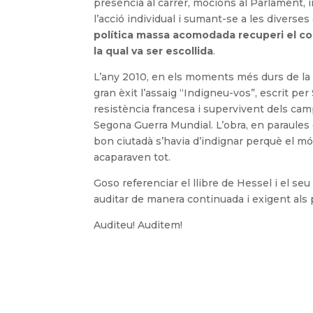
presència al carrer, mocions al Parlament, 
l’acció individual i sumant-se a les diverses
política massa acomodada recuperi el com
la qual va ser escollida
.
L’any 2010, en els moments més durs de la
gran èxit l’assaig “Indigneu-vos”, escrit p
resistència francesa i supervivent dels ca
Segona Guerra Mundial. L’obra, en paraules d
bon ciutadà s’havia d’indignar perquè el 
acaparaven tot.
Goso referenciar el llibre de Hessel i el se
auditar de manera continuada i exigent als 
Auditeu! Auditem!