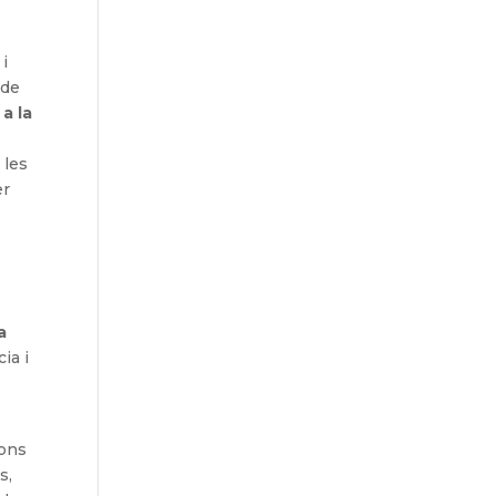
 i
 de
a la
 les
er
a
ia i
ions
s,