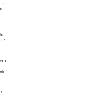
i a
la
s
da
. La
iren
nir
ns