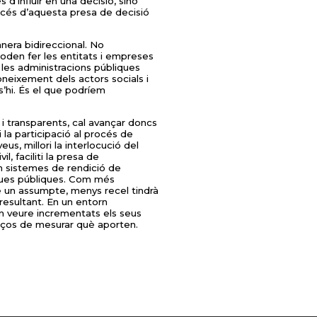
d’influir en una decisió, sinó
rocés d’aquesta presa de decisió
anera bidireccional. No
oden fer les entitats i empreses
 les administracions públiques
neixement dels actors socials i
s’hi. És el que podríem
 transparents, cal avançar doncs
 la participació al procés de
us, millori la interlocució del
, faciliti la presa de
en sistemes de rendició de
iques públiques. Com més
e un assumpte, menys recel tindrà
 resultant. En un entorn
in veure incrementats els seus
paços de mesurar què aporten.