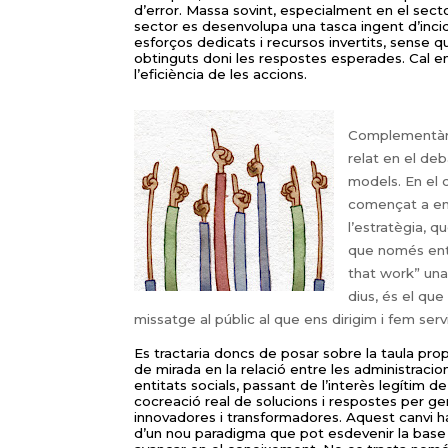
d’error. Massa sovint, especialment en el secto
sector es desenvolupa una tasca ingent d’incid
esforços dedicats i recursos invertits, sense qu
obtinguts doni les respostes esperades. Cal en
l’eficiència de les accions.
Complementària
relat en el deb
models. En el c
començat a en
l’estratègia, q
que només ente
that work” una
dius, és el que
missatge al públic al que ens dirigim i fem serv
Es tractaria doncs de posar sobre la taula pro
de mirada en la relació entre les administracio
entitats socials, passant de l’interès legítim 
cocreació real de solucions i respostes per ge
innovadores i transformadores. Aquest canvi ha
d’un nou paradigma que pot esdevenir la base