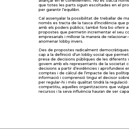
avançar en el coneixement. No es tracta només 
que totes les parts siguin escoltades en el p
per garantir l’equilibri.
Cal assenyalar la possibilitat de treballar de m
només es tracta de la tasca d’incidència que p
amb els poders públics; també fora bo oferir a
propostes que permetin incrementar el seu co
empresarials i millorar la manera de relacionar-
anomenar lobby invers.
Des de propostes radicalment democràtiques i
cap a la definició d’un lobby social que permeti
presa de decisions públiques de les diferents ve
govern amb els representants de la societat civil
decisions a partir d’evidències i aprofundeixi 
comptes i de càlcul de l’impacte de les polít
informació i comprensió tingui el decisor sobr
per regular-hi i més qualitat tindrà la regulació
competitiu, aquelles organitzacions que vulgu
recursos i la seva influència hauran de ser ca