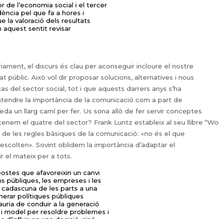
r de l’economia social i el tercer
ència pel que fa a hores i
e la valoració dels resultats
 aquest sentit revisar
ment, el discurs és clau per aconseguir incloure el nostre
at públic. Això vol dir proposar solucions, alternatives i nous
as del sector social, tot i que aquests darrers anys s’ha
tendre la importància de la comunicació com a part de
ueda un llarg camí per fer. Us sona allò de fer servir conceptes
nem el quatre del sector? Frank Luntz estableix al seu llibre “Wo
 de les regles bàsiques de la comunicació: «no és el que
 escolten». Sovint oblidem la importància d’adaptar el
ir el mateix per a tots.
postes que afavoreixin un canvi
ns públiques, les empreses i les
de cadascuna de les parts a una
nerar polítiques públiques
uria de conduir a la generació
 i model per resoldre problemes i