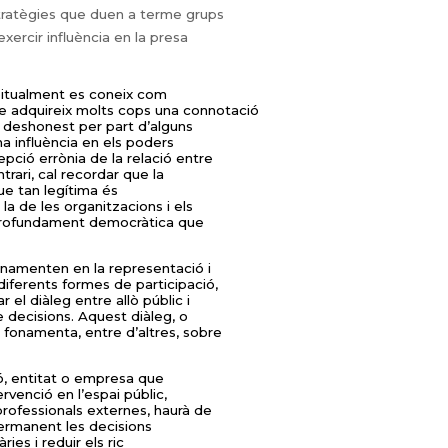
stratègies que duen a terme grups
xercir influència en la presa
abitualment es coneix com
rme adquireix molts cops una connotació
i deshonest per part d’alguns
ima influència en els poders
pció errònia de la relació entre
trari, cal recordar que la
 que tan legítima és
 la de les organitzacions i els
ió profundament democràtica que
onamenten en la representació i
iferents formes de participació,
 el diàleg entre allò públic i
de decisions. Aquest diàleg, o
 fonamenta, entre d’altres, sobre
ió, entitat o empresa que
ervenció en l’espai públic,
professionals externes, haurà de
 permanent les decisions
ries i reduir els ric