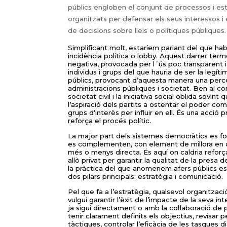
públics engloben el conjunt de processos i e
organitzats per defensar els seus interessos i e
de decisions sobre lleis o polítiques públiques.
Simplificant molt, estaríem parlant del que h
incidència política o lobby. Aquest darrer te
negativa, provocada per l´ús poc transparent 
individus i grups del que hauria de ser la legít
públics, provocant d’aquesta manera una perce
administracions públiques i societat. Ben al con
societat civil i la iniciativa social oblida sovint
l’aspiració dels partits a ostentar el poder com
grups d’interès per influir en ell. És una acc
reforça el procés polític.
La major part dels sistemes democràtics es f
es complementen, con element de millora en d
més o menys directa. És aquí on caldria reforçar
allò privat per garantir la qualitat de la presa 
la pràctica del que anomenem afers públics es
dos pilars principals: estratègia i comunicació.
Pel que fa a l’estratègia, qualsevol organitzac
vulgui garantir l’èxit de l’impacte de la seva int
ja sigui directament o amb la col·laboració de 
tenir clarament definits els objectius, revisar
tàctiques, controlar l’eficàcia de les tasques dià