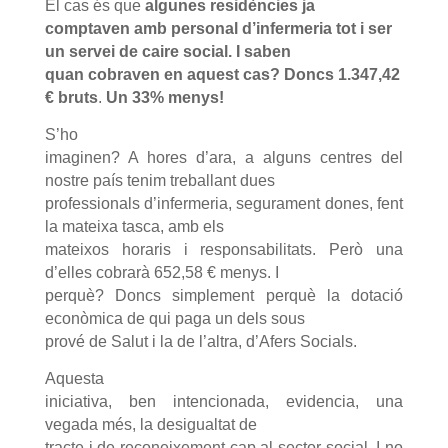
El cas és que
algunes residències ja
comptaven amb personal d’infermeria tot i ser
un servei de caire social. I saben
quan cobraven en aquest cas? Doncs 1.347,42
€ bruts
.
Un 33% menys!
S’ho
imaginen? A hores d’ara, a alguns centres del
nostre país tenim treballant dues
professionals d’infermeria, segurament dones, fent
la mateixa tasca, amb els
mateixos horaris i responsabilitats. Però una
d’elles cobrarà 652,58 € menys. I
perquè? Doncs simplement perquè la dotació
econòmica de qui paga un dels sous
prové de Salut i la de l’altra, d’Afers Socials.
Aquesta
iniciativa, ben intencionada, evidencia, una
vegada més, la desigualtat de
tracte i de reconeixement cap al sector social. I no