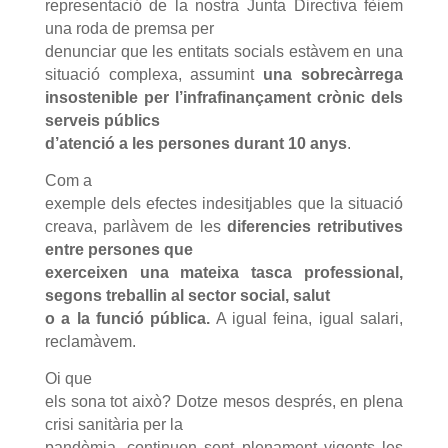
representació de la nostra Junta Directiva fèiem
una roda de premsa per
denunciar que les entitats socials estàvem en una
situació complexa, assumint
una
sobrecàrrega
insostenible per l’infrafinançament crònic dels
serveis públics
d’atenció a les persones durant 10 anys
.
Com a
exemple dels efectes indesitjables que la situació
creava, parlàvem de les
diferencies retributives
entre persones que
exerceixen una mateixa tasca professional,
segons treballin al sector social, salut
o a la funció pública.
A igual feina, igual salari,
reclamàvem.
Oi que
els sona tot això? Dotze mesos després, en plena
crisi sanitària per la
pandèmia, continuen sent plenament vigents les