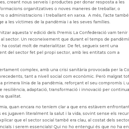
es, creant nous serveis i productes per donar resposta a les
sformacions organitzatives o noves maneres de treballar, o
s o administracions i treballant en xarxa. A més, l’acte també
e a les víctimes de la pandèmia i a les seves famílies.
zar aquesta V edició dels Premis La Confederació vam tenir 
 al sector. Un reconeixement que durant el temps de pandèm
ha costat molt de materialitzar. De fet, segueix sent una
ent del sector fet pel propi sector, amb les entitats com a
certament complex, amb una crisi sanitària provocada per la Co
precedents, tant a nivell social com econòmic. Però malgrat to
at a primera línia de la pandèmia, reforçant el seu compromís i, 
 resiliència, adaptació, transformació i innovació per continu
a qualitat.
dèmia, quan encara no teníem clar a que ens estàvem enfrontant
s jugaven literalment la salut i la vida, sovint sense els recu
plicar que el sector social també era clau, al costat dels secto
encials i serem essencials! Qui no ho entengui és que no ha e