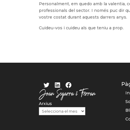
Personalment, em quedo amb la valentia, co
professionals del sector. I només puc dir qu
vostre costat durant aquests darrers anys.
Cuideu-vos i cuideu als que teniu a prop.
Twitter
LinkedIn
Facebook
Pà
In
S
Arxius
B
C