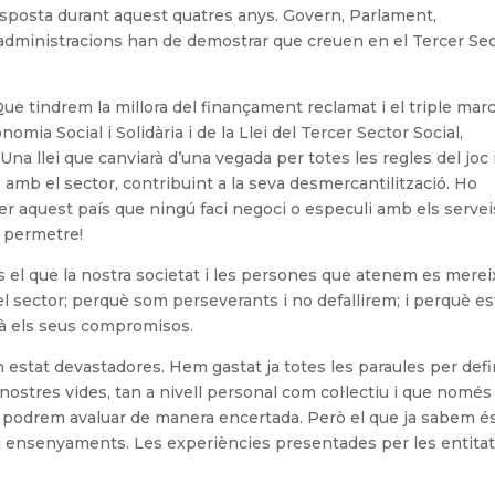
sposta durant aquest quatres anys. Govern, Parlament,
d’administracions han de demostrar que creuen en el Tercer Se
 tindrem la millora del finançament reclamat i el triple mar
nomia Social i Solidària i de la Llei del Tercer Sector Social,
Una llei que canviarà d’una vegada per totes les regles del joc i
 amb el sector, contribuint a la seva desmercantilització. Ho
per aquest país que ningú faci negoci o especuli amb els servei
 permetre!
 el que la nostra societat i les persones que atenem es merei
el sector; perquè som perseverants i no defallirem; i perquè e
à els seus compromisos.
estat devastadores. Hem gastat ja totes les paraules per defi
nostres vides, tan a nivell personal com col·lectiu i que només
s podrem avaluar de manera encertada. Però el que ja sabem é
 i ensenyaments. Les experiències presentades per les entita