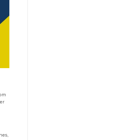
com
cer
nes,