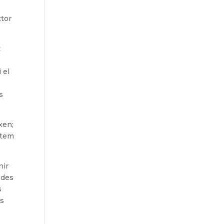
ctor
c
 el
s
xen;
stem
nir
 des
s
ts