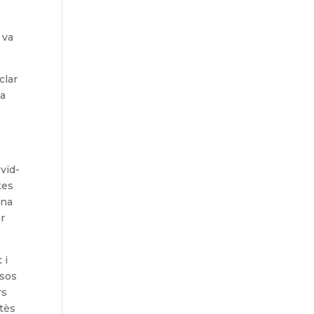
 va
clar
ia
vid-
tes
una
ar
 i
rsos
rs
ntès