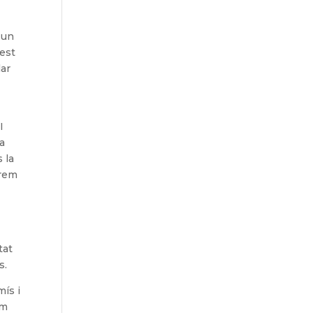
 un
uest
lar
I
na
 la
erem
tat
s.
ís i
em