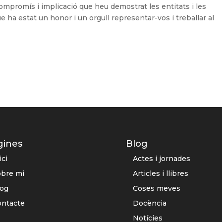
mpromís i implicació que heu demostrat les entitats i les
e ha estat un honor i un orgull representar-vos i treballar al
gines
Blog
ici
Actes i jornades
obre mi
Articles i llibres
log
Coses meves
ontacte
Docència
Notícies