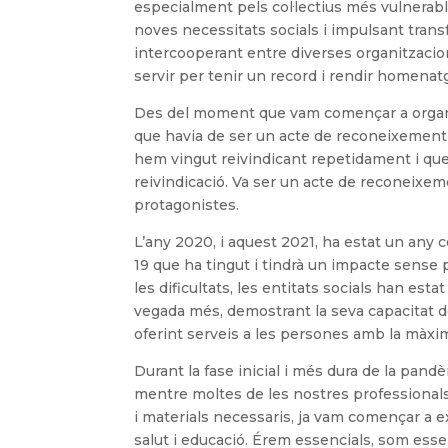
especialment pels col·lectius més vulnerabl
noves necessitats socials i impulsant tran
intercooperant entre diverses organitzacion
servir per tenir un record i rendir homenatg
Des del moment que vam començar a organit
que havia de ser un acte de reconeixement
hem vingut reivindicant repetidament i que 
reivindicació. Va ser un acte de reconeixem
protagonistes.
L’any 2020, i aquest 2021, ha estat un any 
19 que ha tingut i tindrà un impacte sense 
les dificultats, les entitats socials han est
vegada més, demostrant la seva capacitat de
oferint serveis a les persones amb la màxim
Durant la fase inicial i més dura de la pan
mentre moltes de les nostres professionals e
i materials necessaris, ja vam començar a ex
salut i educació. Érem essencials, som ess