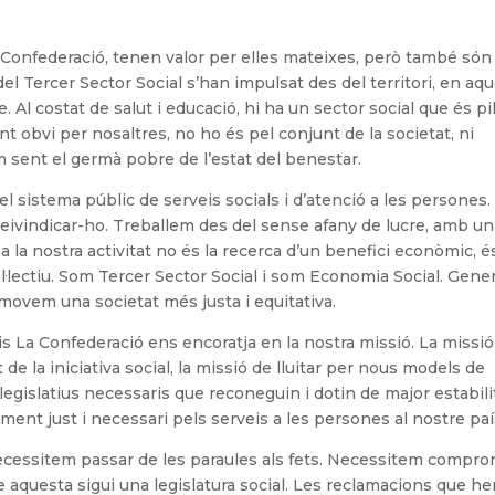
a Confederació, tenen valor per elles mateixes, però també són
el Tercer Sector Social s’han impulsat des del territori, en aq
 Al costat de salut i educació, hi ha un sector social que és pi
nt obvi per nosaltres, no ho és pel conjunt de la societat, ni
 sent el germà pobre de l’estat del benestar.
l sistema públic de serveis socials i d’atenció a les persones. 
eivindicar-ho. Treballem des del sense afany de lucre, amb u
a la nostra activitat no és la recerca d’un benefici econòmic, és
col·lectiu. Som Tercer Sector Social i som Economia Social. Gen
omovem una societat més justa i equitativa.
s La Confederació ens encoratja en la nostra missió. La missió
t de la iniciativa social, la missió de lluitar per nous models de
 legislatius necessaris que reconeguin i dotin de major estabili
ament just i necessari pels serveis a les persones al nostre paí
cessitem passar de les paraules als fets. Necessitem comprom
 aquesta sigui una legislatura social. Les reclamacions que h