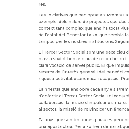
res.
Les iniciatives que han optat als Premis L
exemple, dels milers de projectes que des d
context tant complex que ens ha tocat viure.
de l’estat del Benestar i això, que sembla ta
tampoc per les nostres institucions. Seguim
El Tercer Sector Social som una peça clau de
massa sovint hem encara de recordar-ho i r
clara vocació de servei públic. El què impuls
recerca de l’interès general i del benefici 
riquesa, activitat econòmica i ocupació. Pr
La finestra que ens obre cada any els Premi
d’enfortir el Tercer Sector Social i el conjun
col·laboració, la missió d’impulsar els marcs
al sector, la missió de reivindicar un finanç
Fa anys que sentim bones paraules però ne
una aposta clara. Per això hem demanat que