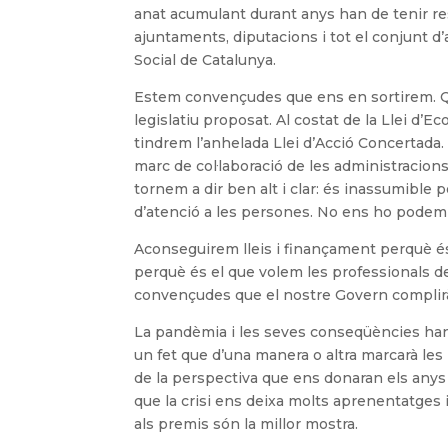
anat acumulant durant anys han de tenir re
ajuntaments, diputacions i tot el conjunt 
Social de Catalunya.
Estem convençudes que ens en sortirem. Que
legislatiu proposat. Al costat de la Llei d’Eco
tindrem l’anhelada Llei d’Acció Concertada. 
marc de col·laboració de les administracions
tornem a dir ben alt i clar: és inassumible 
d’atenció a les persones. No ens ho podem
Aconseguirem lleis i finançament perquè és
perquè és el que volem les professionals d
convençudes que el nostre Govern complir
La pandèmia i les seves conseqüències han 
un fet que d’una manera o altra marcarà les 
de la perspectiva que ens donaran els any
que la crisi ens deixa molts aprenentatges
als premis són la millor mostra.