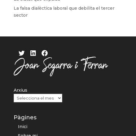
La falsa dialèctica laboral que debilita el tercer
sector
Twitter
LinkedIn
Facebook
Arxius
Pàgines
Inici
Sobre mi