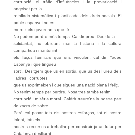
corrupció, el tràfic d’influències i la prevaricació i
angoixat per la
retallada sistemàtica i planificada dels drets socials. El
poble espanyol no es
mereix els governants que té.
No podem perdre més temps. Cal dir prou. Des de la
solidaritat, no oblidant mai la història i la cultura
compartida i mantenint
els llaços familiars que ens vinculen, cal dir: “adéu
Espanya i que tingueu
sort”. Desitgem que us en sortiu, que us deslliureu dels
lladres i corruptes
que us exprimeixen i que sigueu una nació plena i feliç.
No tenim temps per perdre. Nosaltres també tenim
corrupció i misèria moral. Caldrà treure’ns la nostra part
de xacra de sobre.
Però cal posar tots els nostres esforços, tot el nostre
talent, tots els
nostres recursos a treballar per construir ja un futur per
Catalunya deslliurat