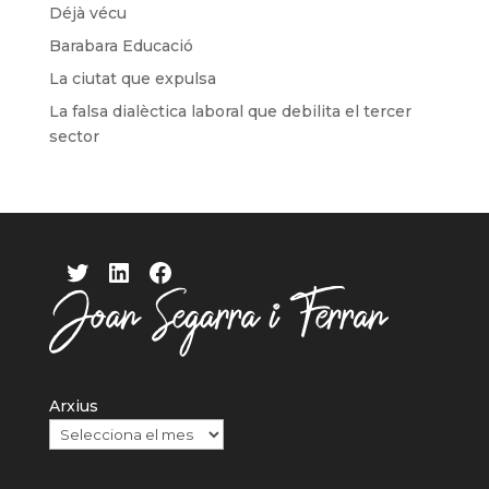
Déjà vécu
Barabara Educació
La ciutat que expulsa
La falsa dialèctica laboral que debilita el tercer
sector
Twitter
LinkedIn
Facebook
Arxius