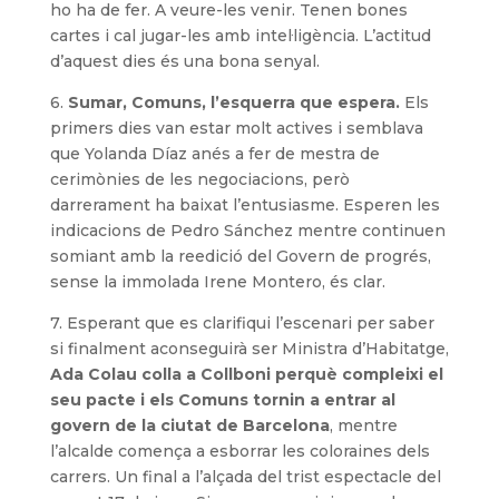
ho ha de fer. A veure-les venir. Tenen bones
cartes i cal jugar-les amb intel·ligència. L’actitud
d’aquest dies és una bona senyal.
6.
Sumar, Comuns, l’esquerra que espera.
Els
primers dies van estar molt actives i semblava
que Yolanda Díaz anés a fer de mestra de
cerimònies de les negociacions, però
darrerament ha baixat l’entusiasme. Esperen les
indicacions de Pedro Sánchez mentre continuen
somiant amb la reedició del Govern de progrés,
sense la immolada Irene Montero, és clar.
7. Esperant que es clarifiqui l’escenari per saber
si finalment aconseguirà ser Ministra d’Habitatge,
Ada Colau colla a Collboni perquè compleixi el
seu pacte i els Comuns tornin a entrar al
govern de la ciutat de Barcelona
, mentre
l’alcalde comença a esborrar les coloraines dels
carrers. Un final a l’alçada del trist espectacle del