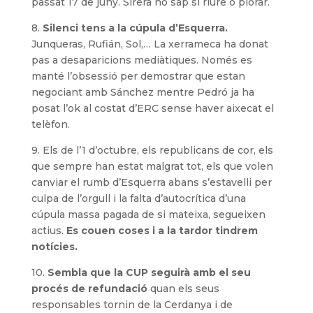
passat 17 de juny. Sirera no sap si riure o plorar.
8.
Silenci tens a la cúpula d’Esquerra.
Junqueras, Rufián, Sol,… La xerrameca ha donat
pas a desaparicions mediàtiques. Només es
manté l’obsessió per demostrar que estan
negociant amb Sánchez mentre Pedró ja ha
posat l’ok al costat d’ERC sense haver aixecat el
telèfon.
9. Els de l’1 d’octubre, els republicans de cor, els
que sempre han estat malgrat tot, els que volen
canviar el rumb d’Esquerra abans s’estavelli per
culpa de l’orgull i la falta d’autocrítica d’una
cúpula massa pagada de si mateixa, segueixen
actius.
Es couen coses i a la tardor tindrem
notícies.
10.
Sembla que la CUP seguirà amb el seu
procés de refundació
quan els seus
responsables tornin de la Cerdanya i de