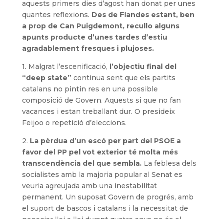
aquests primers dies d’agost han donat per unes
quantes reflexions.
Des de Flandes estant, ben
a prop de Can Puigdemont, recullo alguns
apunts producte d’unes tardes d’estiu
agradablement fresques i plujoses.
1. Malgrat l’escenificació,
l’objectiu final del
“deep state”
continua sent que els partits
catalans no pintin res en una possible
composició de Govern. Aquests si que no fan
vacances i estan treballant dur. O presideix
Feijoo o repetició d’eleccions.
2.
La pèrdua d’un escó per part del PSOE a
favor del PP pel vot exterior té molta més
transcendència del que sembla.
La feblesa dels
socialistes amb la majoria popular al Senat es
veuria agreujada amb una inestabilitat
permanent. Un suposat Govern de progrés, amb
el suport de bascos i catalans i la necessitat de