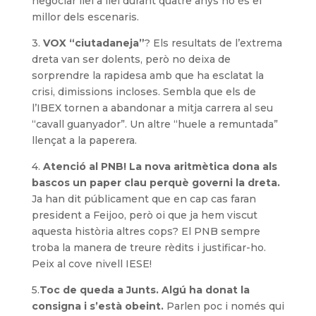
negociar llei a llei durant quatre anys no és el
millor dels escenaris.
3.
VOX “ciutadaneja”
? Els resultats de l’extrema
dreta van ser dolents, però no deixa de
sorprendre la rapidesa amb que ha esclatat la
crisi, dimissions incloses. Sembla que els de
l’IBEX tornen a abandonar a mitja carrera al seu
“cavall guanyador”. Un altre “huele a remuntada”
llençat a la paperera.
4.
Atenció al PNB! La nova aritmètica dona als
bascos un paper clau perquè governi la dreta.
Ja han dit públicament que en cap cas faran
president a Feijoo, però oi que ja hem viscut
aquesta història altres cops? El PNB sempre
troba la manera de treure rèdits i justificar-ho.
Peix al cove nivell IESE!
5.
Toc de queda a Junts. Algú ha donat la
consigna i s’està obeint.
Parlen poc i només qui